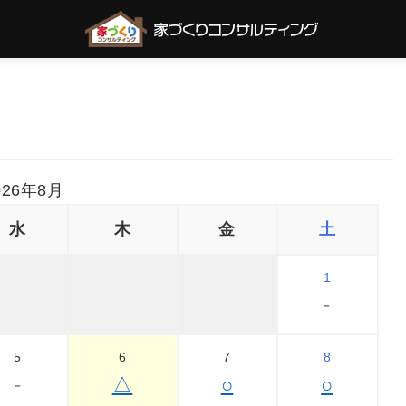
026年8月
水
木
金
土
1
-
5
6
7
8
-
△
○
○