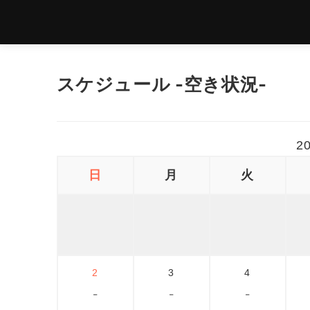
スケジュール -空き状況-
2
日
月
火
2
3
4
-
-
-