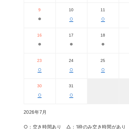
9
10
11
●
○
○
16
17
18
●
●
●
23
24
25
○
○
○
30
31
○
○
2026年7月
○：空き時間あり △：1枠のみ空き時間があり